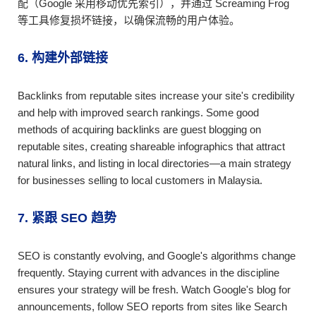
配（Google 采用移动优先索引），并通过 Screaming Frog
等工具修复损坏链接，以确保流畅的用户体验。
6. 构建外部链接
Backlinks from reputable sites increase your site's credibility
and help with improved search rankings. Some good
methods of acquiring backlinks are guest blogging on
reputable sites, creating shareable infographics that attract
natural links, and listing in local directories—a main strategy
for businesses selling to local customers in Malaysia.
7. 紧跟 SEO 趋势
SEO is constantly evolving, and Google's algorithms change
frequently. Staying current with advances in the discipline
ensures your strategy will be fresh. Watch Google's blog for
announcements, follow SEO reports from sites like Search