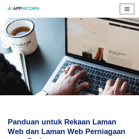
Skip
to
content
Home
»
Panduan untuk Rekaan Laman Web dan Laman
Web Perniagaan yang Berjaya
Panduan untuk Rekaan Laman
Web dan Laman Web Perniagaan