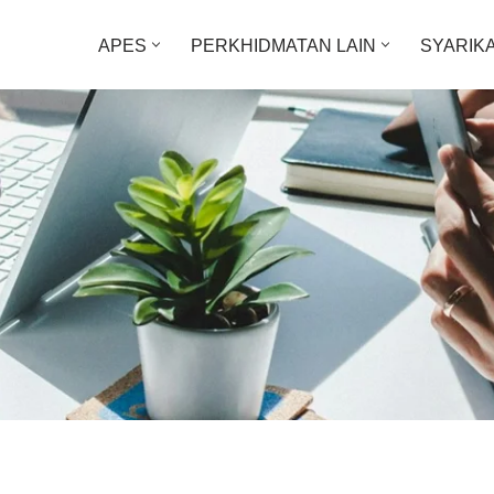
APES
PERKHIDMATAN LAIN
SYARIK
g Prestasi Operasi Lestari Melalui Pengoptimuman Berstruktur