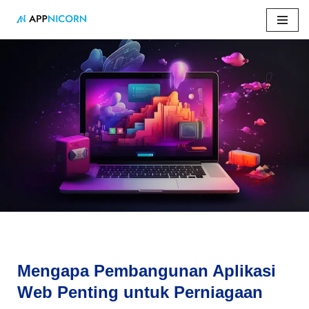
Skip
to
content
Home
»
Mengapa Pembangunan Aplikasi Web Penting untuk
Perniagaan
Mengapa Pembangunan Aplikasi
Web Penting untuk Perniagaan