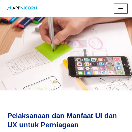
Skip
to
content
Home
»
Pelaksanaan dan Manfaat UI dan UX untuk
Perniagaan
Pelaksanaan dan Manfaat UI dan
UX untuk Perniagaan