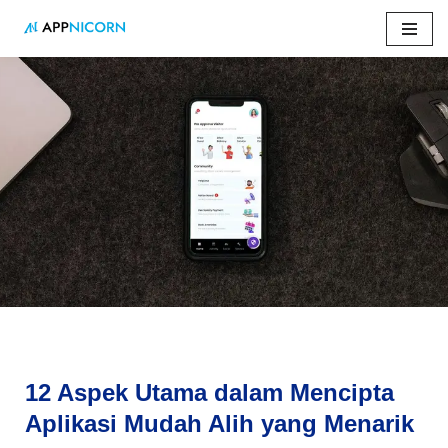
Skip
to
content
Home
»
12 Aspek Utama dalam Mencipta Aplikasi Mudah Alih
yang Menarik
12 Aspek Utama dalam Mencipta
Aplikasi Mudah Alih yang Menarik